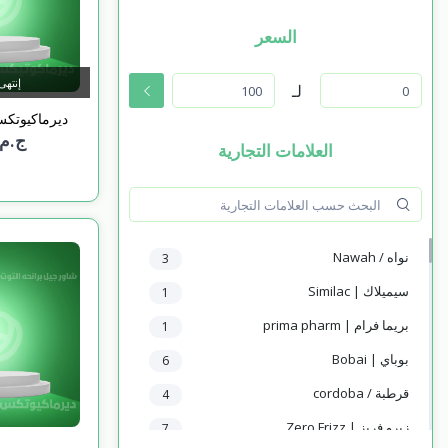
السعر
إنتهى
لـ
ديرماكيوتكس
ج.م 20.00
العلامات التجارية
نواه / Nawah
3
سيميلاك | Similac
1
بريما فرام | prima pharm
1
بوباي | Bobai
6
قرطبة / cordoba
4
زيرو فريز | Zero Frizz
7