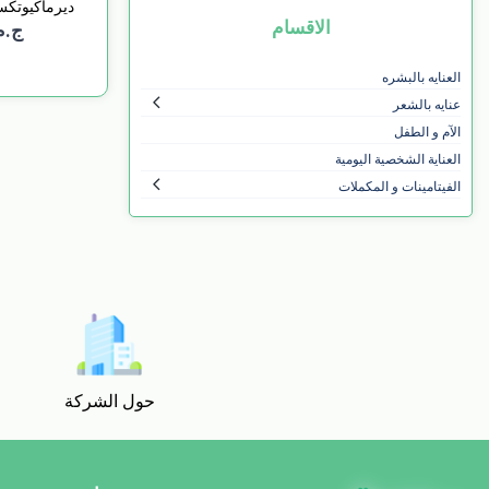
ديرماكيوتكس
تيترا | Tetra
17
الاقسام
ج.م .00
ليكسورا / LIXORA
23
العنايه بالبشره
ماتريسكين / MATRISKIN
4
عنايه بالشعر
يوسيرين / EUCERIN
17
الآم و الطفل
العناية الشخصية اليومية
URIAGE / يورايج
1
الفيتامينات و المكملات
موستيلا / MUSTELA
4
DURCAY / ديوركاي
2
انيفاجين / ANIVAGEN
6
Avene / افين
4
Bubbles / بابلز
73
كوكو / coco
1
حول الشركة
دكتور راشيل / Dr.Rashel
16
اكس / AXE
37