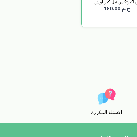
ماكيوتكس نيل كير لوش...
ج.م 180.00
الاسئلة المكررة