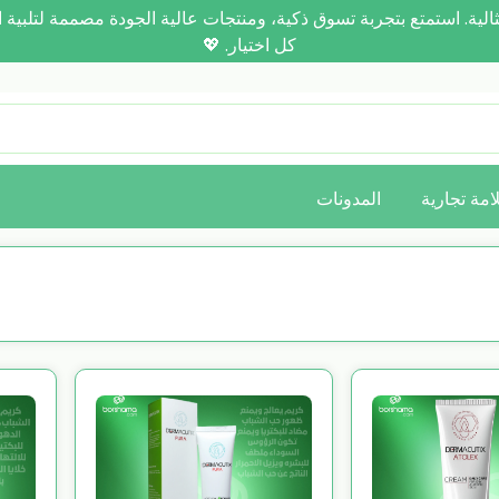
رحلتك نحو العناية المثالية. استمتع بتجربة تسوق ذكية، ومنتجات عالية الجودة مصم
كل اختيار. 💖
امة تجارية
المدونات