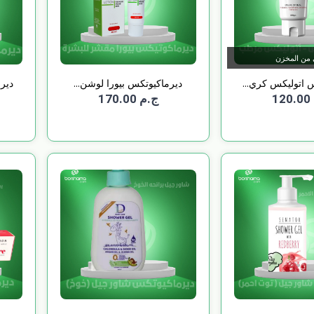
 من المخزن
 اتوليكس كري...
ديرماكيوتكس بيورا لوشن...
دير
1
ج.م 170.00