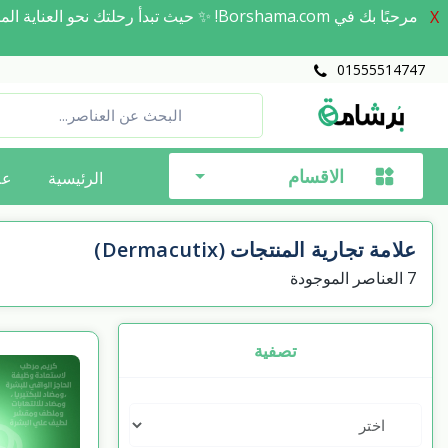
مرحبًا بك في Borshama.com! ✨ حيث تبدأ 
X
01555514747
الاقسام
الرئيسية
عل
علامة تجارية المنتجات (Dermacutix)
7
العناصر الموجودة
تصفية