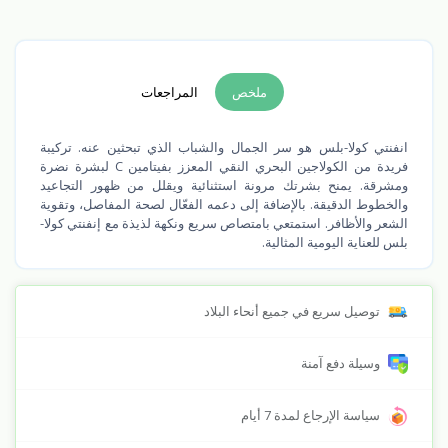
ملخص
المراجعات
انفنتي كولا-بلس هو سر الجمال والشباب الذي تبحثين عنه. تركيبة
فريدة من الكولاجين البحري النقي المعزز بفيتامين C لبشرة نضرة
ومشرقة. يمنح بشرتك مرونة استثنائية ويقلل من ظهور التجاعيد
والخطوط الدقيقة. بالإضافة إلى دعمه الفعّال لصحة المفاصل، وتقوية
الشعر والأظافر. استمتعي بامتصاص سريع ونكهة لذيذة مع إنفنتي كولا-
بلس للعناية اليومية المثالية.
توصيل سريع في جميع أنحاء البلاد
وسيلة دفع آمنة
سياسة الإرجاع لمدة 7 أيام