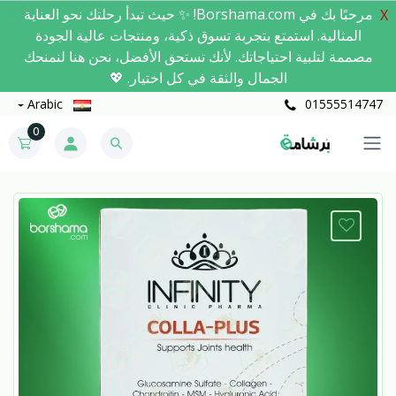
مرحبًا بك في Borshama.com! ✨ حيث تبدأ رحلتك نحو العناية
X
المثالية. استمتع بتجربة تسوق ذكية، ومنتجات عالية الجودة
مصممة لتلبية احتياجاتك. لأنك تستحق الأفضل، نحن هنا لنمنحك
الجمال والثقة في كل اختيار. 💖
Arabic
01555514747
0