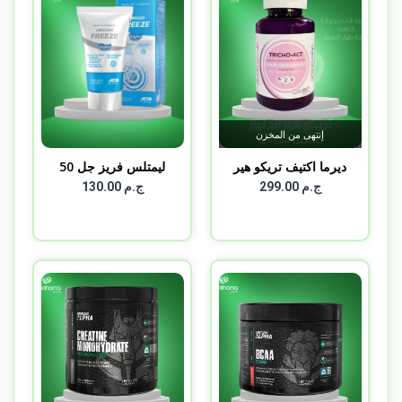
إنتهى من المخزن
ديرما اكتيف تريكو هير
ليمتلس فريز جل 50
ا...
جم L...
ج.م 299.00
ج.م 130.00