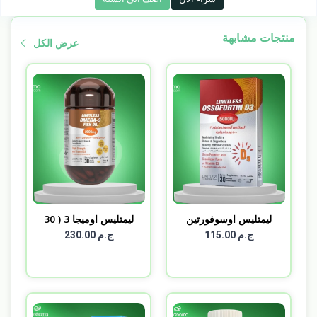
منتجات مشابهة
عرض الكل
ليمتليس اوسوفورتين
ليمتليس اوميجا 3 ( 30
د3...
ك...
ج.م 115.00
ج.م 230.00