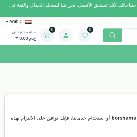
مرحبًا بك في Borshama.com! ✨ حق الأفضل، نحن هنا لنمنحك الجمال والثقة في
Arabic
0
0
سلة مشترياتي
ج.م 0.00
أو استخدام خدماتنا، فإنك توافق على الالتزام بهذه
borshama