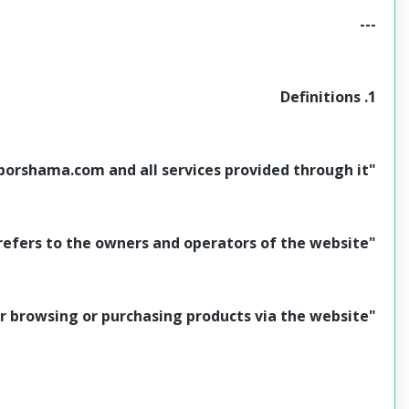
---
1. Definitions
"Website" refers to borshama.com and all services provided through it.
"We" or "Borshama" refers to the owners and operators of the website.
"You" or "Customer" refers to any user browsing or purchasing products via the website.