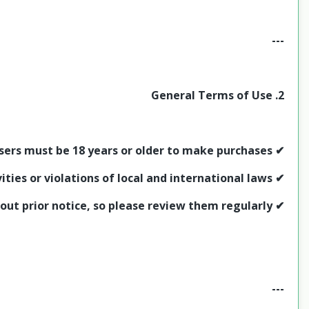
---
2. General Terms of Use
✔ Users must be 18 years or older to make purchases.
✔ The website must not be used for any illegal activities or violations of local and international laws.
✔ These terms may be updated at any time without prior notice, so please review them regularly.
---