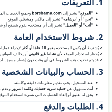
1. التعريفات
وجميع الخدمات الم.
borshama.com
يشير إلى
"الموقع"
"نحن" أو "برشامه"
تشير إلى مالكي ومشغلي الموقع.
"أنت" أو "العميل"
تشير إلى أي مستخدم يقوم بتصفح أو شر.
2. شروط الاستخدام العامة
✔ يُشترط أن يكون المستخدم
بعمر 18 عامًا أو أكثر
لإجراء عمليا.
✔ يُحظر استخدام الموقع لأي
نشاط غير قانوني
أو يخالف القوانين.
قد يتم تحديث هذه الشروط في أي وقت دون إشعار مسبق، لذا يُر.
3. الحساب والبيانات الشخصية
عند التسجيل، يجب تقديم معلومات دقيقة وكاملة.
أنت مسؤول عن
حماية سرية حسابك وكلمة المرور
وعدم .
يحق لنا تعليق أو إلغاء الحسابات التي تسيء استخدام المو.
4. الطلبات والدفع