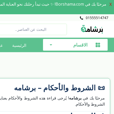
حيث تبدأ رحلتك نحو العناية المثالية. ا
X
01555514747
الاقسام
الرئيسية
عل
📜 الشروط والأحكام – برشامه
مرحبًا بك في
برشامه
يُرجى قراءة هذه الشروط والأحكام بعناية
الشروط والأحكام.