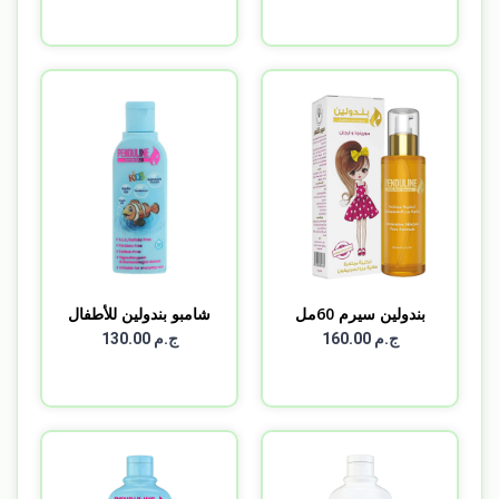
بندولين سيرم 60مل
شامبو بندولين للأطفال
6...
ج.م 160.00
ج.م 130.00