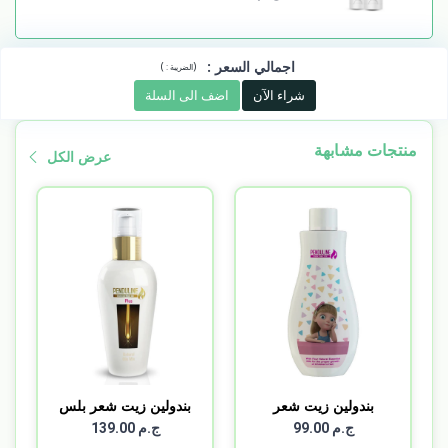
اجمالي السعر
:
)
(
الضريبة :
شراء الآن
اضف الى السلة
منتجات مشابهة
عرض الكل
بندولين زيت شعر
بندولين زيت شعر بلس
اطفال ع...
120...
ج.م 99.00
ج.م 139.00