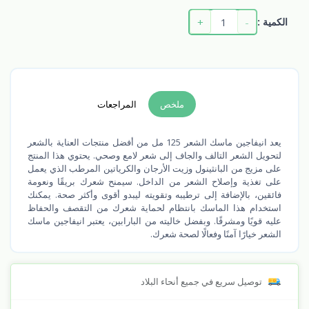
+
-
الكمية :
ملخص
المراجعات
يعد انيفاجين ماسك الشعر 125 مل من أفضل منتجات العناية بالشعر
لتحويل الشعر التالف والجاف إلى شعر لامع وصحي. يحتوي هذا المنتج
على مزيج من البانثينول وزيت الأرجان والكرياتين المرطب الذي يعمل
على تغذية وإصلاح الشعر من الداخل. سيمنح شعرك بريقًا ونعومة
فائقين، بالإضافة إلى ترطيبه وتقويته ليبدو أقوى وأكثر صحة. يمكنك
استخدام هذا الماسك بانتظام لحماية شعرك من التقصف والحفاظ
عليه قويًا ومشرقًا. وبفضل خاليته من البارابين، يعتبر انيفاجين ماسك
الشعر خيارًا آمنًا وفعالًا لصحة شعرك.
توصيل سريع في جميع أنحاء البلاد