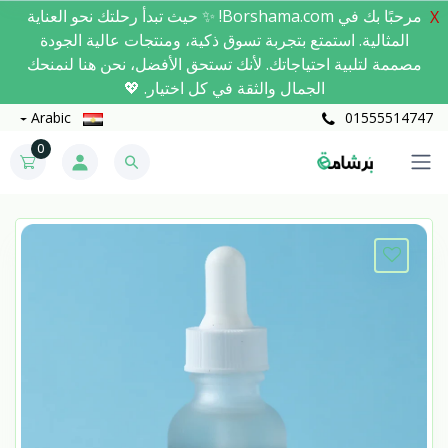
مرحبًا بك في Borshama.com! ✨ حيث تبدأ رحلتك نحو العناية
X
المثالية. استمتع بتجربة تسوق ذكية، ومنتجات عالية الجودة
مصممة لتلبية احتياجاتك. لأنك تستحق الأفضل، نحن هنا لنمنحك
الجمال والثقة في كل اختيار. 💖
Arabic
01555514747
0