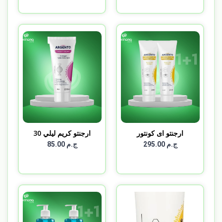
ارجنتو اى كونتور
ارجنتو كريم ليلي 30
ARGEN...
جم...
ج.م 295.00
ج.م 85.00