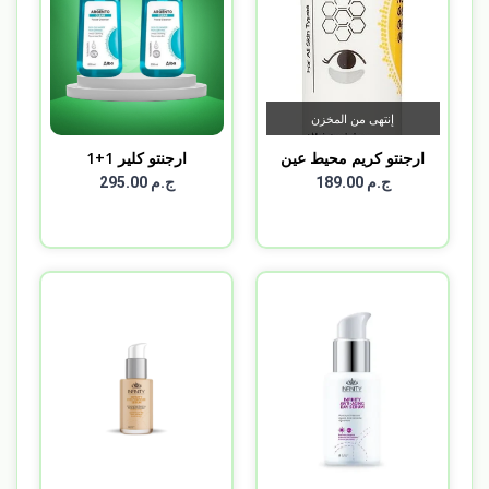
إنتهى من المخزن
ارجنتو كريم محيط عين
ارجنتو كلير 1+1
ARGENT...
ج.م 189.00
ج.م 295.00