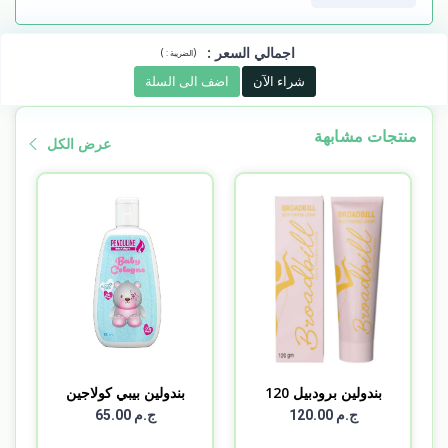
اجمالي السعر
:
)
(
الضريبة :
شراء الآن
اضف الى السلة
منتجات مشابهة
عرض الكل
بندولين برودبيل 120
بندولين بيبي كولاجين
مل
10...
ج.م 120.00
ج.م 65.00