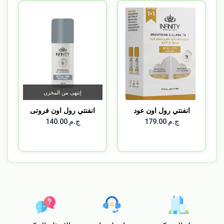
إنتهى من المخزن
انفنتي رول اون عود
انفنتي رول اون فروتى
مزيل...
1+...
ج.م 179.00
ج.م 140.00