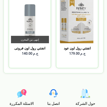
إنتهى من المخزن
انفنتي رول اون عود
انفنتي رول اون فروتى
مزيل...
1+...
ج.م 179.00
ج.م 140.00
حول الشركة
اتصل بنا
الاسئلة المكررة