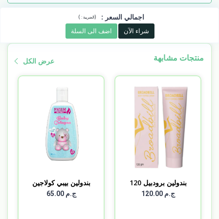
اجمالي السعر
:
)
(
الضريبة :
شراء الآن
اضف الى السلة
منتجات مشابهة
عرض الكل
بندولين برودبيل 120
بندولين بيبي كولاجين
مل
10...
ج.م 120.00
ج.م 65.00