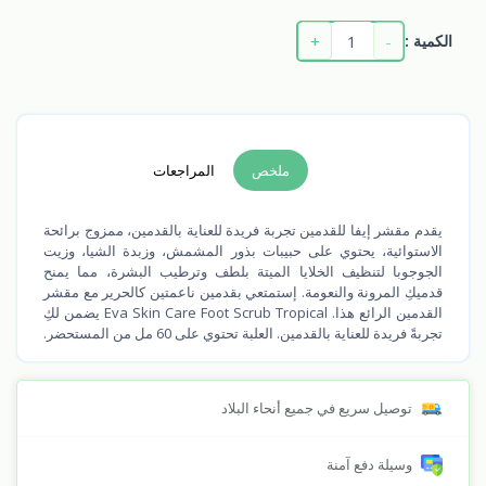
+
-
الكمية :
ملخص
المراجعات
يقدم مقشر إيفا للقدمين تجربة فريدة للعناية بالقدمين، ممزوج برائحة
الاستوائية، يحتوي على حبيبات بذور المشمش، وزبدة الشيا، وزيت
الجوجوبا لتنظيف الخلايا الميتة بلطف وترطيب البشرة، مما يمنح
قدميكِ المرونة والنعومة. إستمتعي بقدمين ناعمتين كالحرير مع مقشر
القدمين الرائع هذا. Eva Skin Care Foot Scrub Tropical يضمن لكِ
تجربةً فريدة للعناية بالقدمين. العلبة تحتوي على 60 مل من المستحضر.
توصيل سريع في جميع أنحاء البلاد
وسيلة دفع آمنة