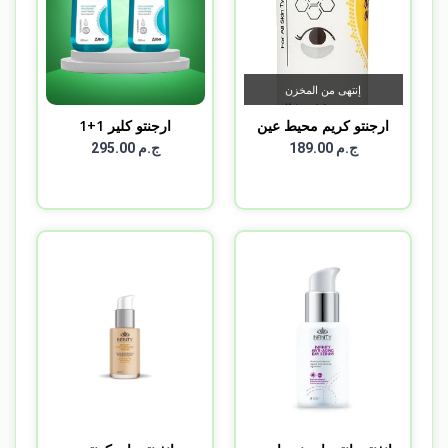
إنتهى من المخزن
ارجنتو كريم محيط عين
ارجنتو كلير 1+1
ARGENT...
ج.م 189.00
ج.م 295.00