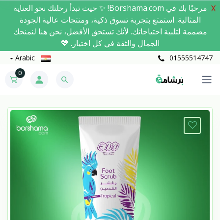
مرحبًا بك في Borshama.com! ✨ حيث تبدأ رحلتك نحو العناية
X
المثالية. استمتع بتجربة تسوق ذكية، ومنتجات عالية الجودة
مصممة لتلبية احتياجاتك. لأنك تستحق الأفضل، نحن هنا لنمنحك
الجمال والثقة في كل اختيار. 💖
Arabic
01555514747
0