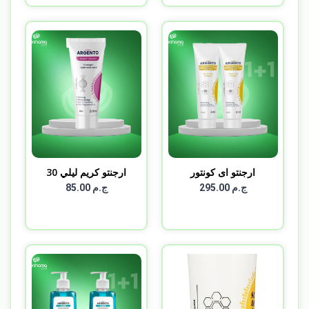
ارجنتو اى كونتور
ارجنتو كريم ليلي 30
ARGEN...
جم...
ج.م 295.00
ج.م 85.00