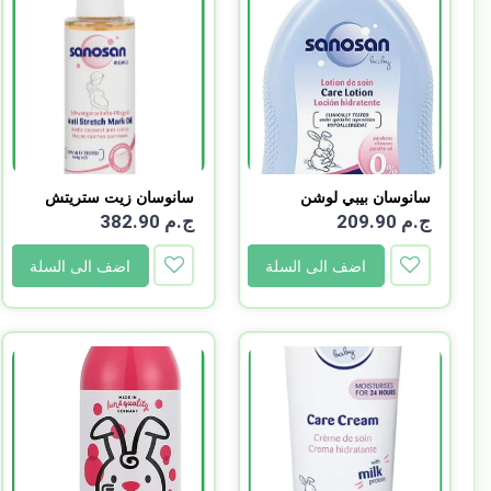
سانوسان بيبي لوشن
سانوسان زيت ستريتش
للعنا...
مارك...
ج.م 209.90
ج.م 382.90
اضف الى السلة
اضف الى السلة