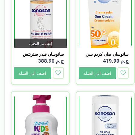
إنتهى من المخزن
سانوسان صان كريم بيبي
سانوسان فيدر ستريتش
7...
مار...
ج.م 419.90
ج.م 388.90
اضف الى السلة
اضف الى السلة