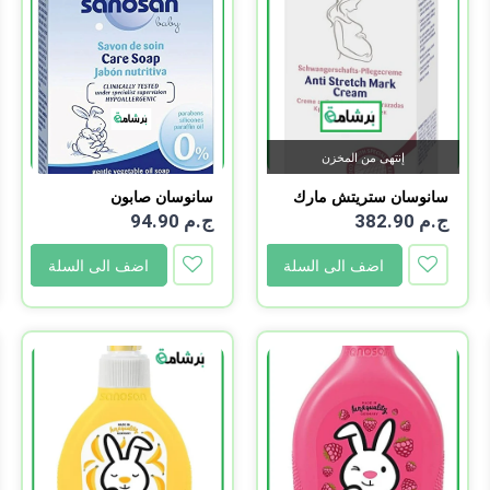
إنتهى من المخزن
سانوسان ستريتش مارك
سانوسان صابون
للأ...
ج.م 382.90
ج.م 94.90
اضف الى السلة
اضف الى السلة