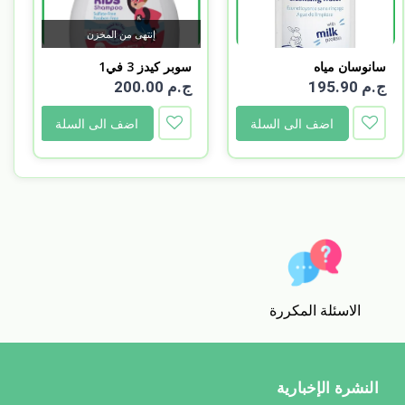
إنتهى من المخزن
سانوسان مياه
سوبر كيدز 3 في1
تنظيف500مل...
فراولة...
ج.م 195.90
ج.م 200.00
اضف الى السلة
اضف الى السلة
الاسئلة المكررة
النشرة الإخبارية