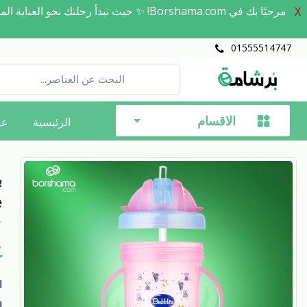
مرحبًا بك في Borshama.com! ✨ حيث تبدأ 
X
01555514747
الاقسام
الرئيسية
عل
e
ج
ا
ا