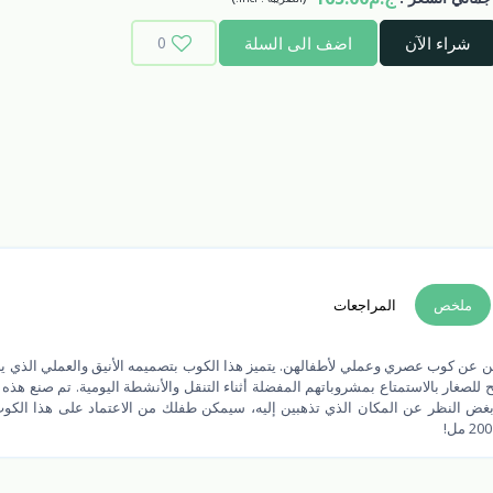
شراء الآن
اضف الى السلة
0
ملخص
المراجعات
مثالي للأمهات اللاتي يبحثن عن كوب عصري وعملي لأطفالهن. يتميز هذا الكوب بتصميمه الأنيق والعملي ال
طفال. يحتوي الكوب على سعة 200 مل، مما يسمح للصغار بالاستمتاع بمشروباتهم المفضلة أثناء التنقل والأنشطة اليومية. تم صن
 بغض النظر عن المكان الذي تذهبين إليه، سيمكن طفلك من الاعتماد على هذا الك