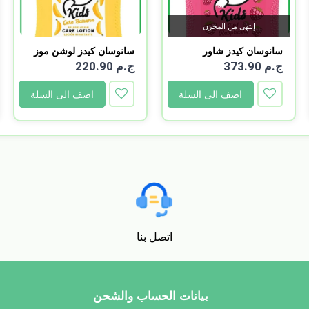
إنتهى من المخزن
سانوسان كيدز شاور
سانوسان كيدز لوشن موز
وشامب...
2...
ج.م 373.90
ج.م 220.90
اضف الى السلة
اضف الى السلة
اتصل بنا
بيانات الحساب والشحن