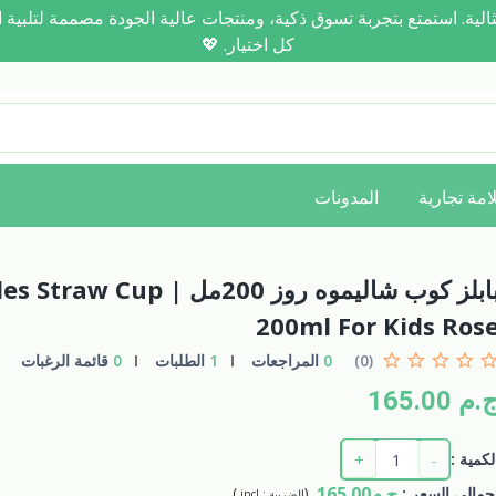
رحلتك نحو العناية المثالية. استمتع بتجربة تسوق ذكية، ومنتجات عالية الجودة مصم
كل اختيار. 💖
امة تجارية
المدونات
بابلز كوب شاليموه روز 200مل |  Cup
200ml For Kids Ros
(0)
0
المراجعات
1
الطلبات
0
قائمة الرغبات
.م 165.00
+
-
لكمية :
ج.م165.00
جمالي السعر
:
(
)
الضريبة :
incl.