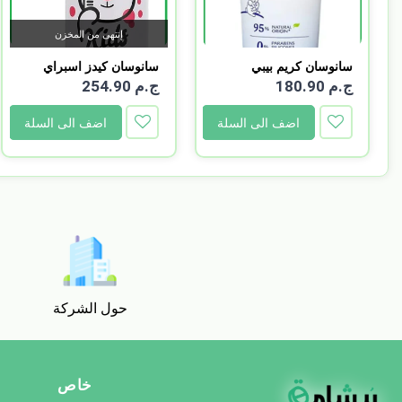
إنتهى من المخزن
سانوسان كريم بيبي
سانوسان كيدز اسبراي
حمايه...
لتش...
ج.م 180.90
ج.م 254.90
اضف الى السلة
اضف الى السلة
حول الشركة
خاص