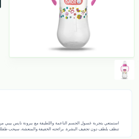
استمتعي بتجربة غسول الجسم الناعمة واللطيفة مع ببرونة نايس بيبي من 
تنظف بلطف دون تجفيف البشرة. برائحته الخفيفة والمنعشة، سيحب طفلك