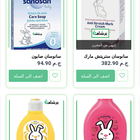
إنتهى من المخزن
سانوسان ستريتش مارك
سانوسان صابون
للأ...
ج.م 382.90
ج.م 94.90
اضف الى السلة
اضف الى السلة