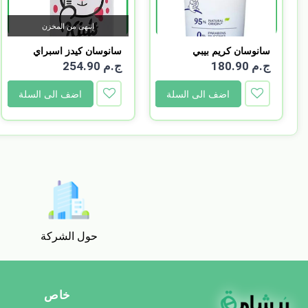
إنتهى من المخزن
سانوسان كريم بيبي
سانوسان كيدز اسبراي
حمايه...
لتش...
ج.م 180.90
ج.م 254.90
اضف الى السلة
اضف الى السلة
حول الشركة
خاص