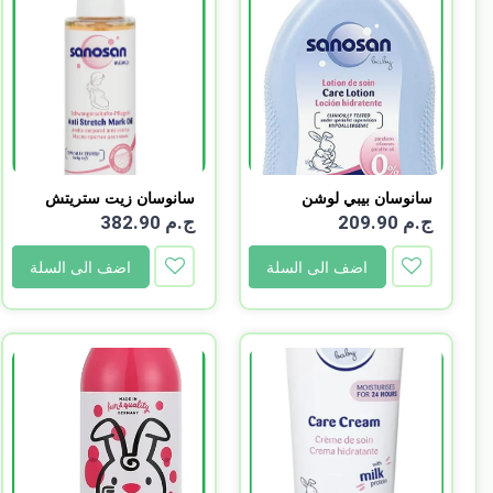
سانوسان بيبي لوشن
سانوسان زيت ستريتش
للعنا...
مارك...
ج.م 209.90
ج.م 382.90
اضف الى السلة
اضف الى السلة