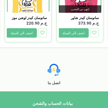
إنتهى من المخزن
سانوسان كيدز شاور
سانوسان كيدز لوشن موز
وشامب...
2...
ج.م 373.90
ج.م 220.90
اضف الى السلة
اضف الى السلة
اتصل بنا
بيانات الحساب والشحن