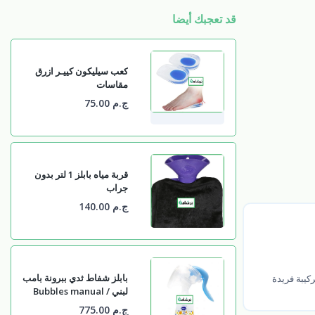
قد تعجبك أيضا
كعب سيليكون كييـر ازرق
مقاسات
ج.م 75.00
قربة مياه بابلز 1 لتر بدون
جراب
ج.م 140.00
بابلز شفاط ثدي ببرونة بامب
كيبة فريدة
لبني / Bubbles manual
breast pump light blue
ج.م 775.00