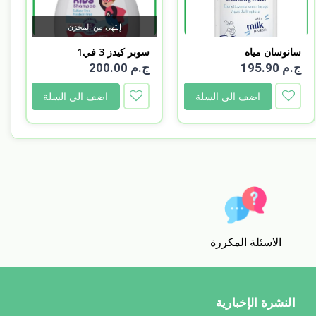
إنتهى من المخزن
سانوسان مياه
سوبر كيدز 3 في1
تنظيف500مل...
فراولة...
ج.م 195.90
ج.م 200.00
اضف الى السلة
اضف الى السلة
الاسئلة المكررة
النشرة الإخبارية