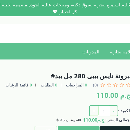
رحلتك نحو العناية المثالية. استمتع بتجربة تسوق ذكية، ومنتجات عالية الجودة مصم
كل اختيار. 💖
امة تجارية
المدونات
برونة نايس بيبى 280 مل بيد#
(0)
0
المراجعات
0
الطلبات
0
قائمة الرغبات
.م 110.00
+
-
لكمية :
ج.م110.00
جمالي السعر
:
(
)
الضريبة :
ج.م0.00