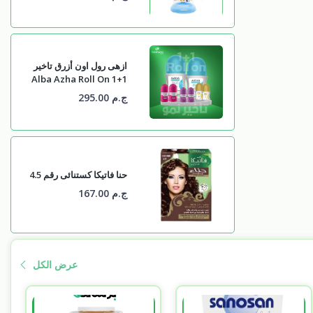
ازهى رول اون أزرق تاخير
1+1 Alba Azha Roll On
Berry Plus 1+1
ج.م 295.00
حنا فاتيكا كستنائى رقم 4.5
ج.م 167.00
عرض الكل