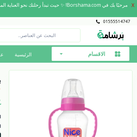
مرحبًا بك في Borshama.com! ✨ حيث تبدأ 
X
01555514747
الاقسام
الرئيسية
عل
ب
ج
ا
ا