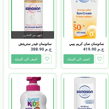
إنتهى من المخزن
سانوسان صان كريم بيبي
سانوسان فيدر ستريتش
7...
مار...
ج.م 419.90
ج.م 388.90
اضف الى السلة
اضف الى السلة