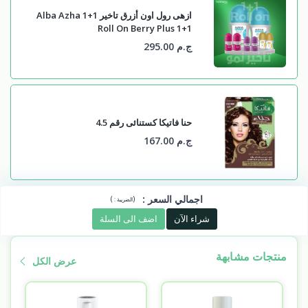
ازهى رول اون أزرق تاخير 1+1 Alba Azha
Roll On Berry Plus 1+1
ج.م 295.00
حنا فاتيكا كستنائى رقم 4.5
ج.م 167.00
اجمالي السعر
:
)
(
الضريبة :
شراء الآن
اضف الى السلة
منتجات مشابهة
عرض الكل