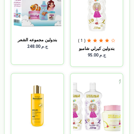
بندولين مجموعه الشعر
( 1 )
ال...
ج.م 248.00
بندولين كيرلي شامبو
300...
ج.م 95.00