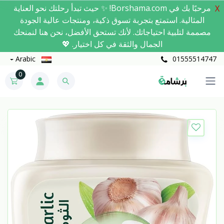
مرحبًا بك في Borshama.com! ✨ حيث تبدأ رحلتك نحو العناية
X
المثالية. استمتع بتجربة تسوق ذكية، ومنتجات عالية الجودة
مصممة لتلبية احتياجاتك. لأنك تستحق الأفضل، نحن هنا لنمنحك
الجمال والثقة في كل اختيار. 💖
Arabic
01555514747
0