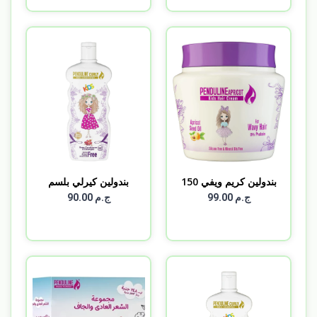
بندولين كريم ويفي 150
بندولين كيرلي بلسم
م...
300...
ج.م 99.00
ج.م 90.00