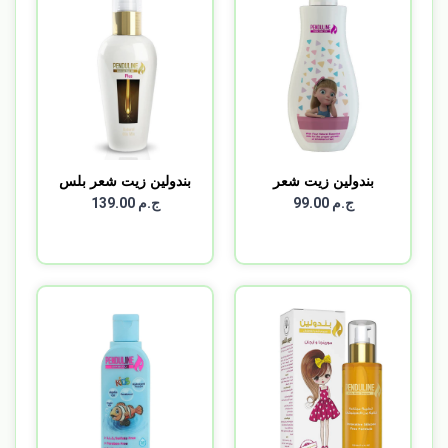
بندولين زيت شعر
بندولين زيت شعر بلس
اطفال ع...
120...
ج.م 99.00
ج.م 139.00