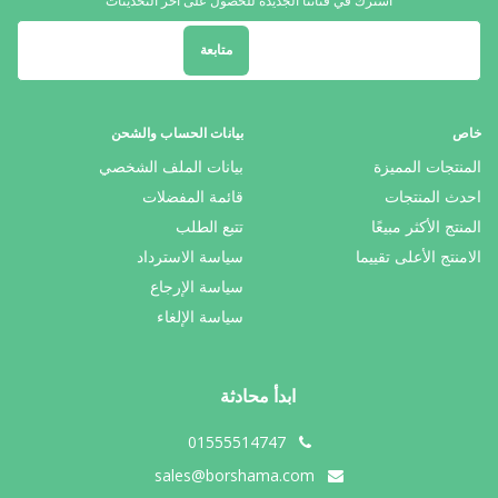
اشترك في قناتنا الجديدة للحصول على آخر التحديثات
متابعة
خاص
بيانات الحساب والشحن
المنتجات المميزة
بيانات الملف الشخصي
احدث المنتجات
قائمة المفضلات
المنتج الأكثر مبيعًا
تتبع الطلب
الامنتج الأعلى تقييما
سياسة الاسترداد
سياسة الإرجاع
سياسة الإلغاء
ابدأ محادثة
01555514747
sales@borshama.com