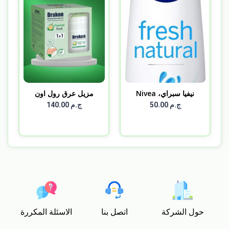
نيفيا سبراي، Nivea
مزيل عرق رول اون
Spra...
باشن ب...
ج.م 50.00
ج.م 140.00
حول الشركة
اتصل بنا
الاسئلة المكررة