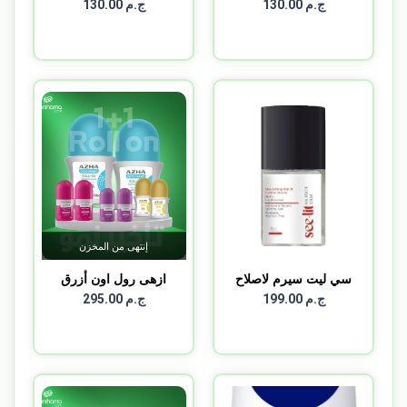
سويت فا...
فريش بر...
ج.م 130.00
ج.م 130.00
إنتهى من المخزن
سي ليت سيرم لاصلاح
ازهى رول اون أزرق
الاظ...
تاخير...
ج.م 199.00
ج.م 295.00