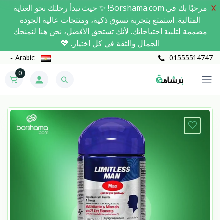
مرحبًا بك في Borshama.com! ✨ حيث تبدأ رحلتك نحو العناية
X
المثالية. استمتع بتجربة تسوق ذكية، ومنتجات عالية الجودة
مصممة لتلبية احتياجاتك. لأنك تستحق الأفضل، نحن هنا لنمنحك
الجمال والثقة في كل اختيار. 💖
Arabic
01555514747
0