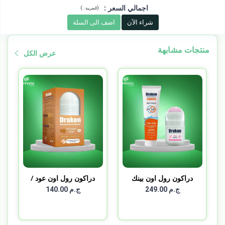
اجمالي السعر
:
)
(
الضريبة :
شراء الآن
اضف الى السلة
منتجات مشابهة
عرض الكل
دراكون رول اون بينك
دراكون رول اون عود /
باب...
Dr...
ج.م 249.00
ج.م 140.00