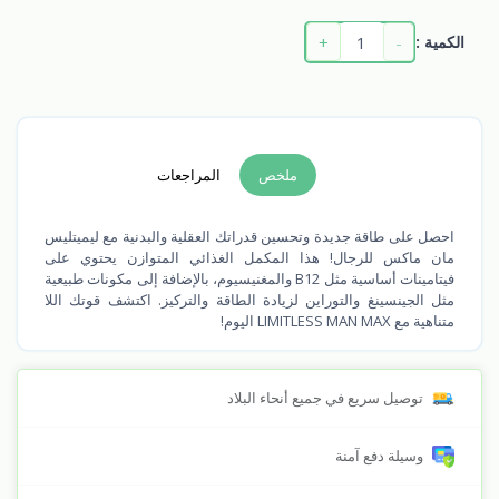
+
-
الكمية :
ملخص
المراجعات
احصل على طاقة جديدة وتحسين قدراتك العقلية والبدنية مع ليميتليس
مان ماكس للرجال! هذا المكمل الغذائي المتوازن يحتوي على
فيتامينات أساسية مثل B12 والمغنيسيوم، بالإضافة إلى مكونات طبيعية
مثل الجينسينغ والتوراين لزيادة الطاقة والتركيز. اكتشف قوتك اللا
متناهية مع LIMITLESS MAN MAX اليوم!
توصيل سريع في جميع أنحاء البلاد
وسيلة دفع آمنة