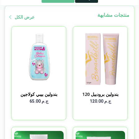
منتجات مشابهة
عرض الكل
بندولين برودبيل 120
بندولين بيبي كولاجين
مل
10...
ج.م 120.00
ج.م 65.00