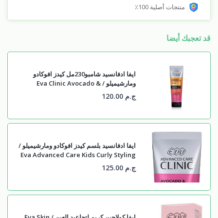
منتجات أصلية 100٪
قد تعجبك أيضا
ايفا ادفانسيد شامبو230مل كيدز افوكادو
ومارشيميلو / Eva Clinic Avocado &
Marshmallow Kids' Curls Shampoo 230
ج.م 120.00
Ml
ايفا ادفانسيد بلسم كيدز افوكادو ومارشيميلو /
Eva Advanced Care Kids Curly Styling
Custard Avocado & Marshmallow
ج.م 125.00
230ml
ايفا كولاجين كريم لتجاعيد العين / Eva Skin