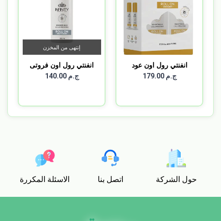
إنتهى من المخزن
انفنتي رول اون عود
انفنتي رول اون فروتى
مزيل...
1+...
ج.م 179.00
ج.م 140.00
حول الشركة
اتصل بنا
الاسئلة المكررة