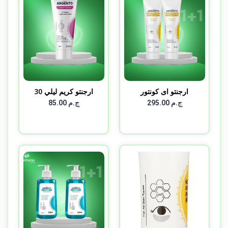
ارجنتو اى كونتور
ارجنتو كريم ليلي 30
ARGEN...
جم...
ج.م 295.00
ج.م 85.00