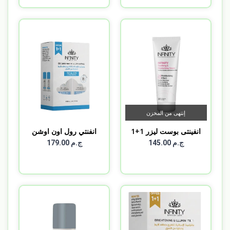
إنتهى من المخزن
انفينتى بوست ليزر 1+1
انفنتي رول اون اوشن
بري...
ج.م 145.00
ج.م 179.00