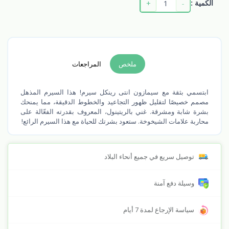
+
-
الكمية :
ملخص
المراجعات
ابتسمي بثقة مع سيمازون انتى رينكل سيرم! هذا السيرم المذهل
مصمم خصيصًا لتقليل ظهور التجاعيد والخطوط الدقيقة، مما يمنحك
بشرة شابة ومشرقة. غني بالريتينول، المعروف بقدرته الفعّالة على
محاربة علامات الشيخوخة. ستعود بشرتك للحياة مع هذا السيرم الرائع!
توصيل سريع في جميع أنحاء البلاد
وسيلة دفع آمنة
سياسة الإرجاع لمدة 7 أيام