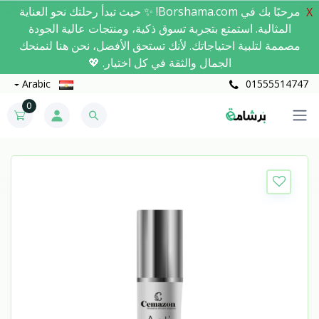
مرحبًا بك في Borshama.com! ✨ حيث تبدأ رحلتك نحو العناية
X
المثالية. استمتع بتجربة تسوق ذكية، ومنتجات عالية الجودة
مصممة لتلبية احتياجاتك. لأنك تستحق الأفضل، نحن هنا لنمنحك
الجمال والثقة في كل اختيار. 💖
Arabic
01555514747
0