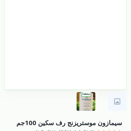
سيمازون موستريزنج رف سكين 100جم