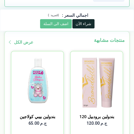
اجمالي السعر
:
)
(
الضريبة :
شراء الآن
اضف الى السلة
منتجات مشابهة
عرض الكل
بندولين برودبيل 120
بندولين بيبي كولاجين
مل
10...
ج.م 120.00
ج.م 65.00