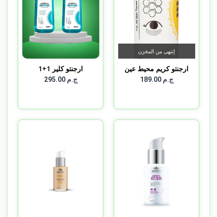
إنتهى من المخزن
ارجنتو كريم محيط عين
ارجنتو كلير 1+1
ARGENT...
ج.م 189.00
ج.م 295.00