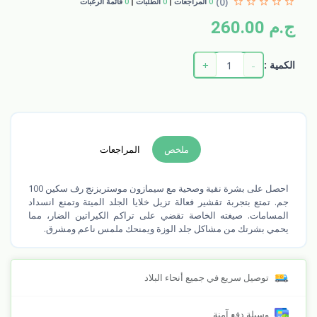
(0)
0
المراجعات
0
الطلبات
0
قائمة الرغبات
ج.م 260.00
+
-
الكمية :
ملخص
المراجعات
احصل على بشرة نقية وصحية مع سيمازون موستريزنج رف سكين 100
جم. تمتع بتجربة تقشير فعالة تزيل خلايا الجلد الميتة وتمنع انسداد
المسامات. صيغته الخاصة تقضي على تراكم الكيراتين الضار، مما
يحمي بشرتك من مشاكل جلد الوزة ويمنحك ملمس ناعم ومشرق.
توصيل سريع في جميع أنحاء البلاد
وسيلة دفع آمنة