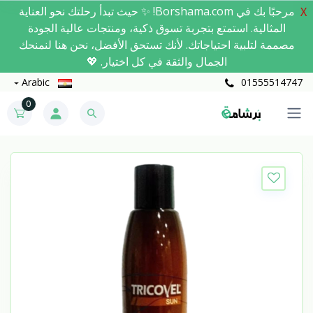
مرحبًا بك في Borshama.com! ✨ حيث تبدأ رحلتك نحو العناية
X
المثالية. استمتع بتجربة تسوق ذكية، ومنتجات عالية الجودة
مصممة لتلبية احتياجاتك. لأنك تستحق الأفضل، نحن هنا لنمنحك
الجمال والثقة في كل اختيار. 💖
Arabic
01555514747
0