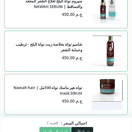
سيروم نواة البلح لعلاج الشعر المجعد
والتساقط | NAWAH SERUM
ج.م 450.00
شامبو نواة بخلاصة زيت نواة البلح - ترطيب
وحماية الشعر
ج.م 450.00
نواه هير ماسك نواه 500مل | Nawah hair
mask 500 ml
ج.م 450.00
اجمالي السعر
:
)
(
الضريبة :
شراء الآن
اضف الى السلة