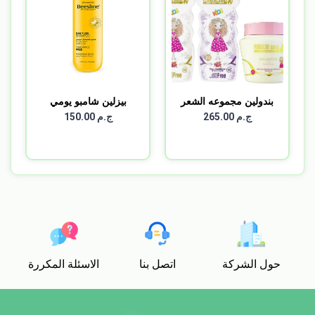
بندولين مجموعه الشعر
بيزلين شامبو يومي
ال...
للشعر...
ج.م 265.00
ج.م 150.00
حول الشركة
اتصل بنا
الاسئلة المكررة