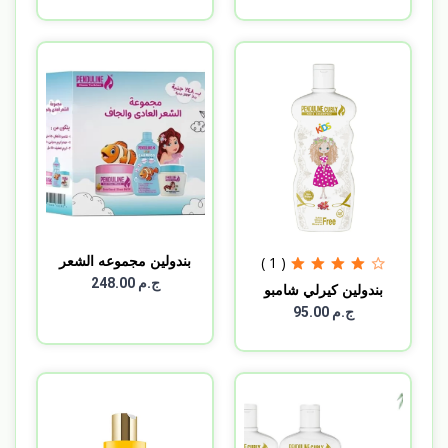
بندولين مجموعه الشعر
( 1 )
ال...
ج.م 248.00
بندولين كيرلي شامبو
300...
ج.م 95.00