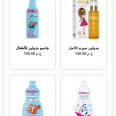
بندولين سيرم 60مل
شامبو بندولين للأطفال
6...
ج.م 160.00
ج.م 130.00