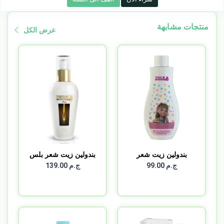
منتجات مشابهة
عرض الكل
بندولين زيت شعر
بندولين زيت شعر بلس
اطفال ع...
120...
ج.م 99.00
ج.م 139.00