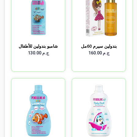
بندولين سيرم 60مل
شامبو بندولين للأطفال
6...
ج.م 160.00
ج.م 130.00