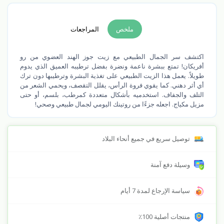
ملخص
المراجعات
اكتشف سر الجمال الطبيعي مع زيت جوز الهند العضوي من رو
أفريكان! تمتع ببشرة ناعمة ونضرة بفضل ترطيبه العميق الذي يدوم
طويلاً. يعمل هذا الزيت الطبيعي على تغذية البشرة وترطيبها دون ترك
أي أثر دهني. كما يقوي فروة الرأس، يقلل التقصف، ويحمي الشعر من
التلف والجفاف. استخدميه بأشكال متعددة كمرطب، بلسم، أو حتى
مزيل مكياج. اجعله جزءًا من روتينك اليومي لجمال طبيعي وصحي!
توصيل سريع في جميع أنحاء البلاد
وسيلة دفع آمنة
سياسة الإرجاع لمدة 7 أيام
منتجات أصلية 100٪