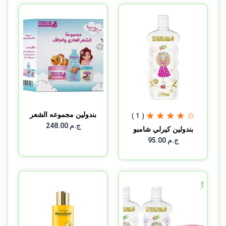
بندولين مجموعه الشعر
( 1 )
ال...
ج.م 248.00
بندولين كيرلي شامبو
300...
ج.م 95.00