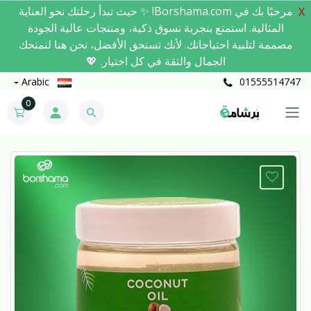
مرحبًا بك في Borshama.com! ✨ حيث تبدأ رحلتك نحو العناية
X
المثالية. استمتع بتجربة تسوق ذكية، ومنتجات عالية الجودة
مصممة لتلبية احتياجاتك. لأنك تستحق الأفضل، نحن هنا لنمنحك
الجمال والثقة في كل اختيار. 💖
Arabic
01555514747
0