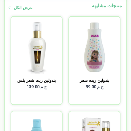
منتجات مشابهة
عرض الكل
بندولين زيت شعر
بندولين زيت شعر بلس
اطفال ع...
120...
ج.م 99.00
ج.م 139.00