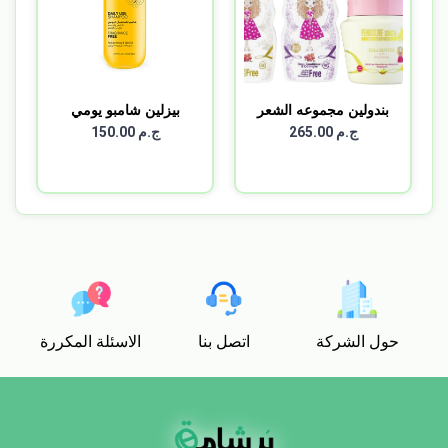
بندولين مجموعه الشعر
بيزلين شامبو يومي
ال...
للشعر...
ج.م 265.00
ج.م 150.00
حول الشركة
اتصل بنا
الاسئلة المكررة